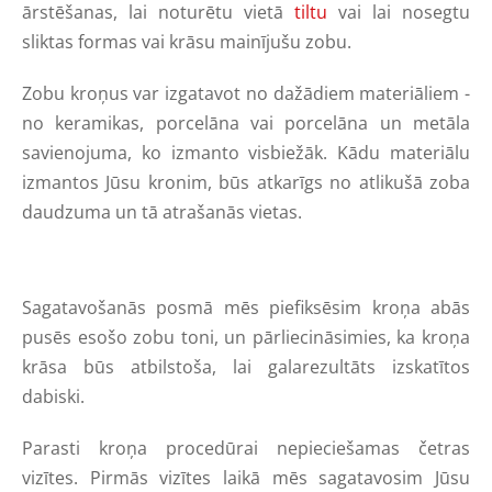
ārstēšanas, lai noturētu vietā
tiltu
vai lai nosegtu
sliktas formas vai krāsu mainījušu zobu.
Zobu kroņus var izgatavot no dažādiem materiāliem -
no keramikas, porcelāna vai porcelāna un metāla
savienojuma, ko izmanto visbiežāk. Kādu materiālu
izmantos Jūsu kronim, būs atkarīgs no atlikušā zoba
daudzuma un tā atrašanās vietas.
Sagatavošanās posmā mēs piefiksēsim kroņa abās
pusēs esošo zobu toni, un pārliecināsimies, ka kroņa
krāsa būs atbilstoša, lai galarezultāts izskatītos
dabiski.
Parasti kroņa procedūrai nepieciešamas četras
vizītes. Pirmās vizītes laikā mēs sagatavosim Jūsu