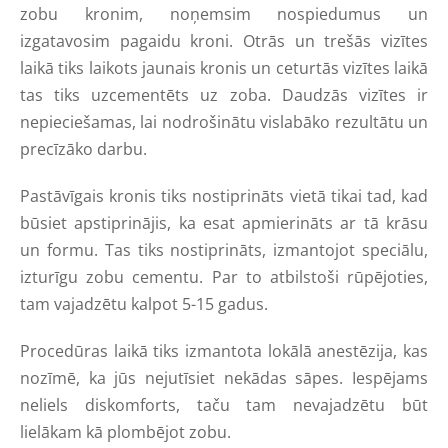
zobu kronim, noņemsim nospiedumus un
izgatavosim pagaidu kroni. Otrās un trešās vizītes
laikā tiks laikots jaunais kronis un ceturtās vizītes laikā
tas tiks uzcementēts uz zoba. Daudzās vizītes ir
nepieciešamas, lai nodrošinātu vislabāko rezultātu un
precīzāko darbu.
Pastāvīgais kronis tiks nostiprināts vietā tikai tad, kad
būsiet apstiprinājis, ka esat apmierināts ar tā krāsu
un formu. Tas tiks nostiprināts, izmantojot speciālu,
izturīgu zobu cementu. Par to atbilstoši rūpējoties,
tam vajadzētu kalpot 5-15 gadus.
Procedūras laikā tiks izmantota lokālā anestēzija, kas
nozīmē, ka jūs nejutīsiet nekādas sāpes. Iespējams
neliels diskomforts, taču tam nevajadzētu būt
lielākam kā plombējot zobu.