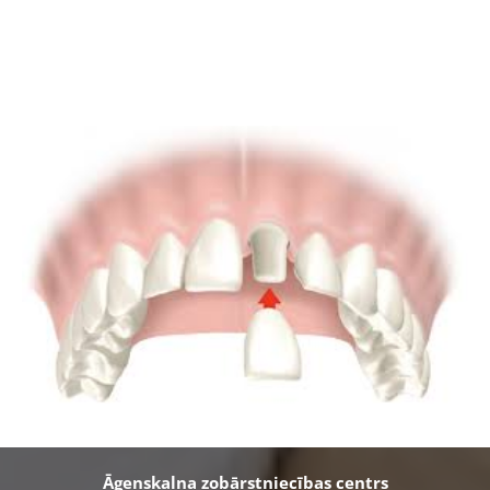
Āgenskalna zobārstniecības centrs