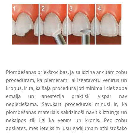
Plombēšanas priekšrocības, ja salīdzina ar citām zobu
procedūrām, kā piemēram, lai izgatavotu venīrus un
kroņus, ir tā, ka šajā procedūrā ļoti minimāli cieš zoba
emalja un anestēzija praktiski vispār nav
nepieciešama. Savukārt procedūras mīnusi ir, ka
plombēšanas materiāls salīdzinoši nav tik izturīgs un
nekalpos tik ilgi kā venīrs un kronis. Pēc zobu
apskates, mēs ieteiksim jūsu gadījumam atbilstošāko