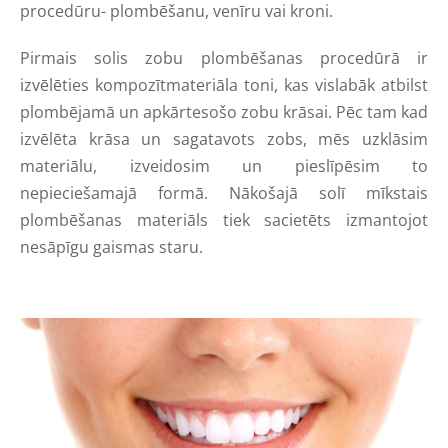
procedūru- plombēšanu, venīru vai kroni.
Pirmais solis zobu plombēšanas procedūrā ir
izvēlēties kompozītmateriāla toni, kas vislabāk atbilst
plombējamā un apkārtesošo zobu krāsai. Pēc tam kad
izvēlēta krāsa un sagatavots zobs, mēs uzklāsim
materiālu, izveidosim un pieslīpēsim to
nepieciešamajā formā. Nākošajā solī mīkstais
plombēšanas materiāls tiek sacietēts izmantojot
nesāpīgu gaismas staru.