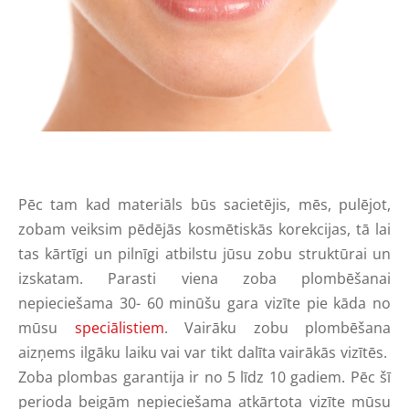
Pēc tam kad materiāls būs sacietējis, mēs, pulējot,
zobam veiksim pēdējās kosmētiskās korekcijas, tā lai
tas kārtīgi un pilnīgi atbilstu jūsu zobu struktūrai un
izskatam. Parasti viena zoba plombēšanai
nepieciešama 30- 60 minūšu gara vizīte pie kāda no
mūsu
speciālistiem
. Vairāku zobu plombēšana
aizņems ilgāku laiku vai var tikt dalīta vairākās vizītēs.
Zoba plombas garantija ir no 5 līdz 10 gadiem. Pēc šī
perioda beigām nepieciešama atkārtota vizīte mūsu