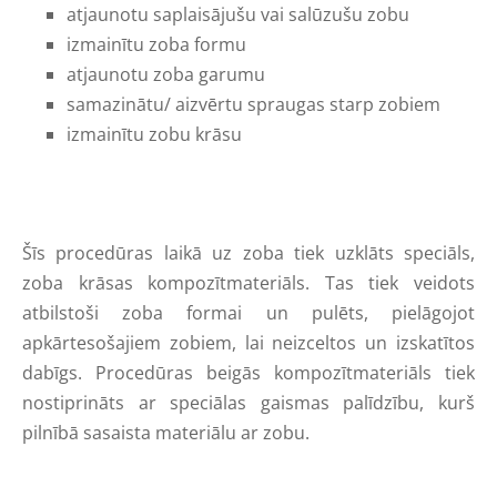
atjaunotu saplaisājušu vai salūzušu zobu
izmainītu zoba formu
atjaunotu zoba garumu
samazinātu/ aizvērtu spraugas starp zobiem
izmainītu zobu krāsu
Šīs procedūras laikā uz zoba tiek uzklāts speciāls,
zoba krāsas kompozītmateriāls. Tas tiek veidots
atbilstoši zoba formai un pulēts, pielāgojot
apkārtesošajiem zobiem, lai neizceltos un izskatītos
dabīgs. Procedūras beigās kompozītmateriāls tiek
nostiprināts ar speciālas gaismas palīdzību, kurš
pilnībā sasaista materiālu ar zobu.