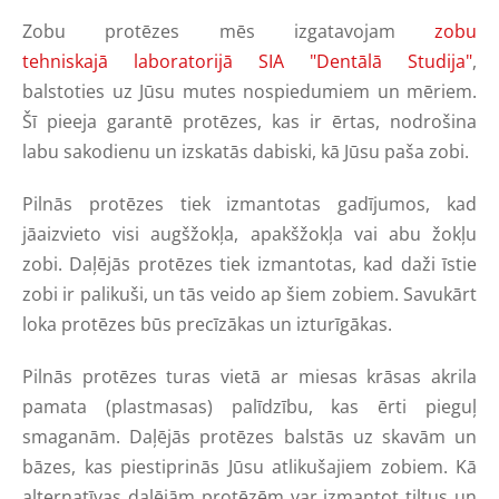
Zobu protēzes mēs izgatavojam
zobu
tehniskajā laboratorijā SIA "Dentālā Studija"
,
balstoties uz Jūsu mutes nospiedumiem un mēriem.
Šī pieeja garantē protēzes, kas ir ērtas, nodrošina
labu sakodienu un izskatās dabiski, kā Jūsu paša zobi.
Pilnās protēzes tiek izmantotas gadījumos, kad
jāaizvieto visi augšžokļa, apakšžokļa vai abu žokļu
zobi. Daļējās protēzes tiek izmantotas, kad daži īstie
zobi ir palikuši, un tās veido ap šiem zobiem. Savukārt
loka protēzes būs precīzākas un izturīgākas.
Pilnās protēzes turas vietā ar miesas krāsas akrila
pamata (plastmasas) palīdzību, kas ērti pieguļ
smaganām. Daļējās protēzes balstās uz skavām un
bāzes, kas piestiprinās Jūsu atlikušajiem zobiem. Kā
alternatīvas daļējām protēzēm var izmantot tiltus un