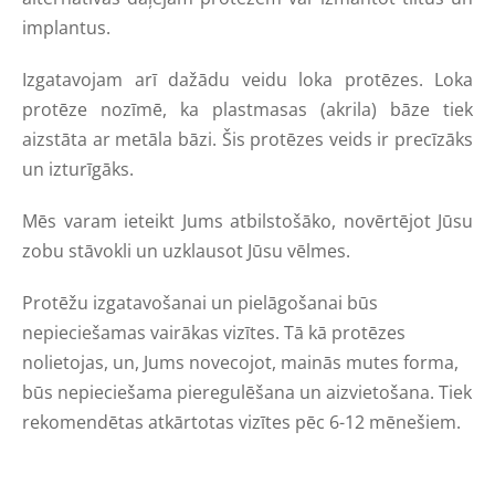
implantus.
Izgatavojam arī dažādu veidu loka protēzes. Loka
protēze nozīmē, ka plastmasas (akrila) bāze tiek
aizstāta ar metāla bāzi. Šis protēzes veids ir precīzāks
un izturīgāks.
Mēs varam ieteikt Jums atbilstošāko, novērtējot Jūsu
zobu stāvokli un uzklausot Jūsu vēlmes.
Protēžu izgatavošanai un pielāgošanai būs
nepieciešamas vairākas vizītes. Tā kā protēzes
nolietojas, un, Jums novecojot, mainās mutes forma,
būs nepieciešama pieregulēšana un aizvietošana. Tiek
rekomendētas atkārtotas vizītes pēc 6-12 mēnešiem.