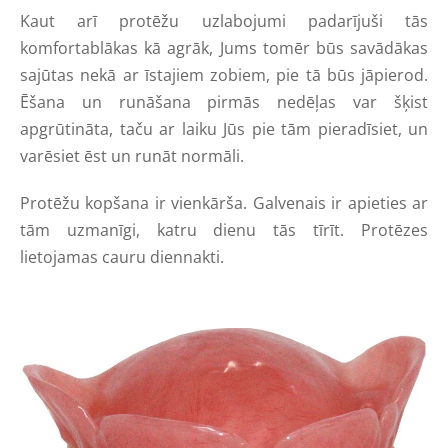
Kaut arī protēžu uzlabojumi padarījuši tās
komfortablākas kā agrāk, Jums tomēr būs savādākas
sajūtas nekā ar īstajiem zobiem, pie tā būs jāpierod.
Ēšana un runāšana pirmās nedēļas var šķist
apgrūtināta, taču ar laiku Jūs pie tām pieradīsiet, un
varēsiet ēst un runāt normāli.
Protēžu kopšana ir vienkārša. Galvenais ir apieties ar
tām uzmanīgi, katru dienu tās tīrīt. Protēzes
lietojamas cauru diennakti.