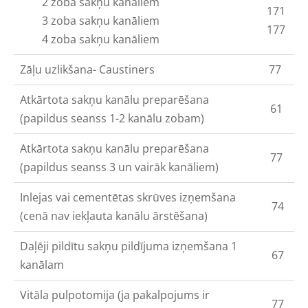
2 zoba sakņu kanāliem
171
3 zoba sakņu kanāliem
177
4 zoba sakņu kanāliem
Zāļu uzlikšana- Caustiners
77
Atkārtota sakņu kanālu preparēšana
61
(papildus seanss 1-2 kanālu zobam)
Atkārtota sakņu kanālu preparēšana
77
(papildus seanss 3 un vairāk kanāliem)
Inlejas vai cementētas skrūves izņemšana
74
(cenā nav iekļauta kanālu ārstēšana)
Daļēji pildītu sakņu pildījuma izņemšana 1
67
kanālam
Vitāla pulpotomija (ja pakalpojums ir
77