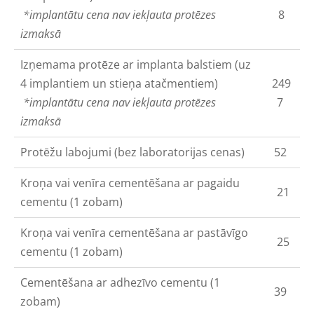
*implantātu cena nav iekļauta protēzes
8
izmaksā
Izņemama protēze ar implanta balstiem (uz
4 implantiem un stieņa atačmentiem)
249
*implantātu cena nav iekļauta protēzes
7
izmaksā
Protēžu labojumi (bez laboratorijas cenas)
52
Kroņa vai venīra cementēšana ar pagaidu
21
cementu (1 zobam)
Kroņa vai venīra cementēšana ar pastāvīgo
25
cementu (1 zobam)
Cementēšana ar adhezīvo cementu (1
39
zobam)