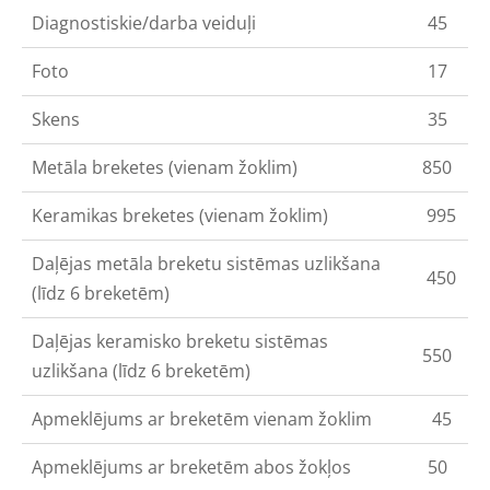
Diagnostiskie/darba veiduļi
45
Foto
17
Skens
35
Metāla breketes (vienam žoklim)
850
Keramikas breketes (vienam žoklim)
995
Daļējas metāla breketu sistēmas uzlikšana
450
(līdz 6 breketēm)
Daļējas keramisko breketu sistēmas
550
uzlikšana (līdz 6 breketēm)
Apmeklējums ar breketēm vienam žoklim
45
Apmeklējums ar breketēm abos žokļos
50