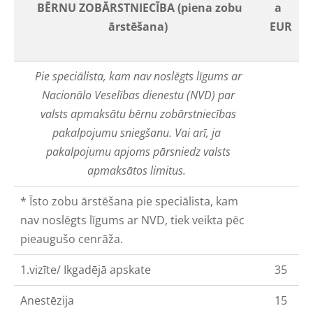
BĒRNU ZOBĀRSTNIECĪBA (piena zobu
a
ārstēšana)
EUR
Pie speciālista, kam nav noslēgts līgums ar
Nacionālo Veselības dienestu (NVD) par
valsts apmaksātu bērnu zobārstniecības
pakalpojumu sniegšanu. Vai arī, ja
pakalpojumu apjoms pārsniedz valsts
apmaksātos limitus.
* Īsto zobu ārstēšana pie speciālista, kam
nav noslēgts
līgums ar NVD,
tiek veikta pēc
pieaugušo cenrāža.
1.vizīte/ Ikgadējā apskate
35
Anestēzija
15