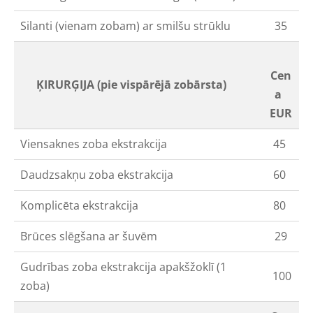
Silanti (vienam zobam) ar smilšu strūklu
35
Cen
ĶIRURĢIJA (pie vispārējā zobārsta)
a
EUR
Viensaknes zoba ekstrakcija
45
Daudzsakņu zoba ekstrakcija
60
Komplicēta ekstrakcija
80
Brūces slēgšana ar šuvēm
29
Gudrības zoba ekstrakcija apakšžoklī (1
100
zoba)