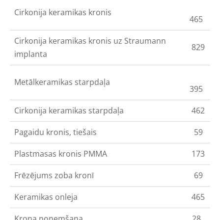
Cirkonija keramikas kronis
465
Cirkonija keramikas kronis uz Straumann
829
implanta
Metālkeramikas starpdaļa
395
Cirkonija keramikas starpdaļa
462
Pagaidu kronis, tiešais
59
Plastmasas kronis PMMA
173
Frēzējums zoba kronī
69
Keramikas onleja
465
Kroņa noņemšana
28