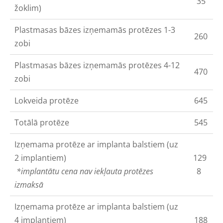
35
žoklim)
Plastmasas bāzes izņemamās protēzes 1-3
260
zobi
Plastmasas bāzes izņemamās protēzes 4-12
470
zobi
Lokveida protēze
645
Totālā protēze
545
Izņemama protēze ar implanta balstiem (uz
2 implantiem)
129
*implantātu cena nav iekļauta protēzes
8
izmaksā
Izņemama protēze ar implanta balstiem (uz
4 implantiem)
188