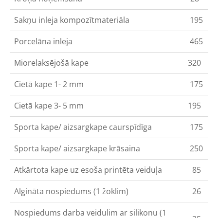
Sakņu inleja kompozītmateriāla
195
Porcelāna inleja
465
Miorelaksējošā kape
320
Cietā kape 1- 2 mm
175
Cietā kape 3- 5 mm
195
Sporta kape/ aizsargkape caurspīdīga
175
Sporta kape/ aizsargkape krāsaina
250
Atkārtota kape uz esoša printēta veiduļa
85
Algināta nospiedums (1 žoklim)
26
Nospiedums darba veidulim ar silikonu (1