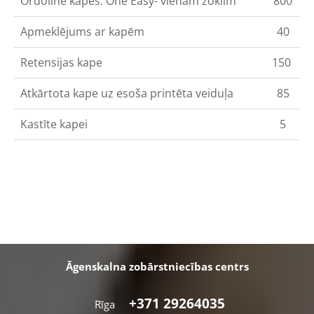
Ordoline kapes: One Easy- vienam žoklim
800
Apmeklējums ar kapēm
40
Retensijas kape
150
Atkārtota kape uz esoša printēta veiduļa
85
Kastīte kapei
5
Āgenskalna zobārstniecības centrs
+371 29264035
Rīga