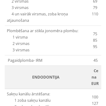
2 virsmas
69
3 virsmas
79
4 un vairāk virsmas, zoba kroņa
110
atjaunošana
Plombēšana ar stikla jonomēra plombu:
75
1 virsma
85
2 virsmas
95
3 virsmas
Pagaidplomba- IRM
45
Ce
ENDODONTIJA
na
EUR
Sakņu kanālu ārstēšana:
100
1 zoba sakņu kanālu
127