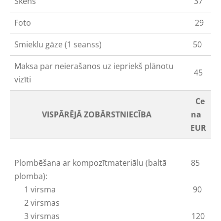
Skens
37
Foto
29
Smieklu gāze (1 seanss)
50
Maksa par neierašanos uz iepriekš plānotu
45
vizīti
Ce
VISPĀRĒJĀ ZOBĀRSTNIECĪBA
na
EUR
Plombēšana ar kompozītmateriālu (baltā
85
plomba):
1 virsma
90
2 virsmas
3 virsmas
120