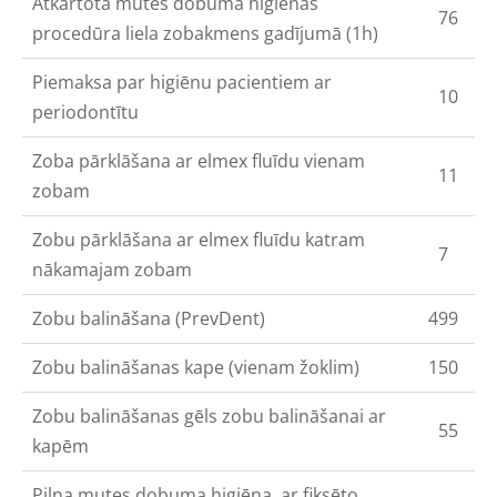
Atkārtota mutes dobuma higiēnas
76
procedūra liela zobakmens gadījumā (1h)
Piemaksa par higiēnu pacientiem ar
10
periodontītu
Zoba pārklāšana ar elmex fluīdu vienam
11
zobam
Zobu pārklāšana ar elmex fluīdu katram
7
nākamajam zobam
Zobu balināšana (PrevDent)
499
Zobu balināšanas kape (vienam žoklim)
150
Zobu balināšanas gēls zobu balināšanai ar
55
kapēm
Pilna mutes dobuma higiēna
ar fiksēto