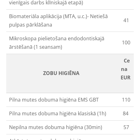
vienīgais darbs klīniskajā etapā)
Biomateriāla aplikācija (MTA, u.c.)- Netiešā
41
pulpas pārklāšana
Mikroskopa pielietošana endodontiskajā
100
ārstēšanā (1 seansam)
Ce
na
ZOBU HIGIĒNA
EUR
Pilna mutes dobuma higiēna EMS GBT
110
Pilna mutes dobuma higiēna klasiskā
(1h)
84
Nepilna mutes dobuma higiēna (30min)
57