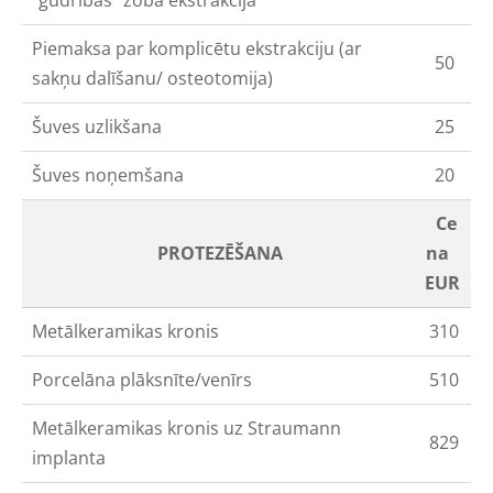
Piemaksa par komplicētu ekstrakciju (ar
50
sakņu dalīšanu/ osteotomija)
Šuves uzlikšana
25
Šuves noņemšana
20
Ce
PROTEZĒŠANA
na
EUR
Metālkeramikas kronis
310
Porcelāna plāksnīte/venīrs
510
Metālkeramikas kronis uz Straumann
829
implanta