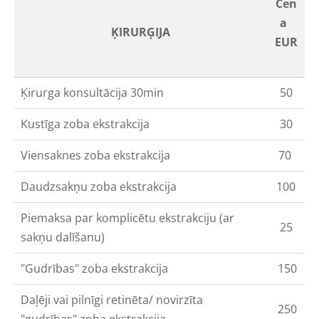
Cen
a
ĶIRURĢIJA
EUR
Ķirurga konsultācija 30min
50
Kustīga zoba ekstrakcija
30
Viensaknes zoba ekstrakcija
70
Daudzsakņu zoba ekstrakcija
100
Piemaksa par komplicētu ekstrakciju (ar
25
sakņu dalīšanu)
"Gudrības" zoba ekstrakcija
150
Daļēji vai pilnīgi retinēta/ novirzīta
250
"gudrības" zoba ekstrakcija