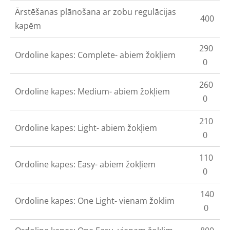
Ārstēšanas plānošana ar zobu regulācijas
400
kapēm
290
Ordoline kapes: Complete- abiem žokļiem
0
260
Ordoline kapes: Medium- abiem žokļiem
0
210
Ordoline kapes: Light- abiem žokļiem
0
110
Ordoline kapes: Easy- abiem žokļiem
0
140
Ordoline kapes: One Light- vienam žoklim
0