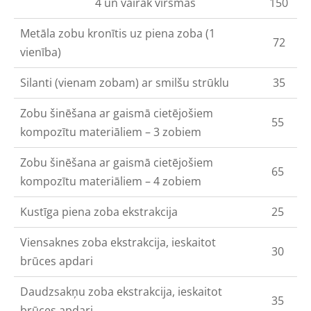
4 un vairāk virsmas
150
Metāla zobu kronītis uz piena zoba (1
72
vienība)
Silanti (vienam zobam) ar smilšu strūklu
35
Zobu šinēšana ar gaismā cietējošiem
55
kompozītu materiāliem – 3 zobiem
Zobu šinēšana ar gaismā cietējošiem
65
kompozītu materiāliem – 4 zobiem
Kustīga piena zoba ekstrakcija
25
Viensaknes zoba ekstrakcija, ieskaitot
30
brūces apdari
Daudzsakņu zoba ekstrakcija, ieskaitot
35
brūces apdari