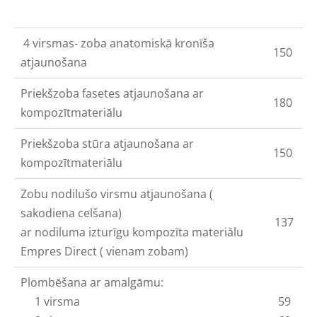
4 virsmas- zoba anatomiskā kronīša
150
atjaunošana
Priekšzoba fasetes atjaunošana ar
180
kompozītmateriālu
Priekšzoba stūra atjaunošana ar
150
kompozītmateriālu
Zobu nodilušo virsmu atjaunošana (
sakodiena celšana)
137
ar nodiluma izturīgu kompozīta materiālu
Empres Direct ( vienam zobam)
Plombēšana ar amalgāmu:
1 virsma
59